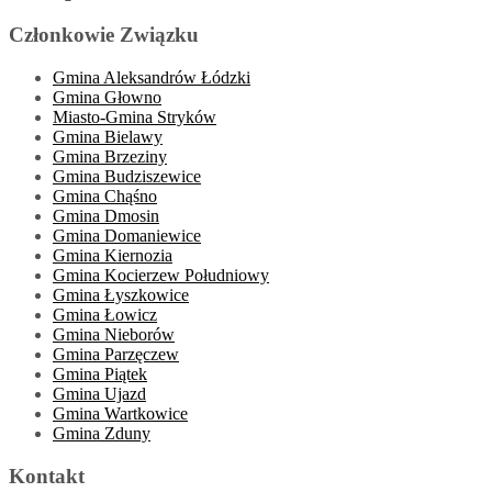
Członkowie Związku
Gmina Aleksandrów Łódzki
Gmina Głowno
Miasto-Gmina Stryków
Gmina Bielawy
Gmina Brzeziny
Gmina Budziszewice
Gmina Chąśno
Gmina Dmosin
Gmina Domaniewice
Gmina Kiernozia
Gmina Kocierzew Południowy
Gmina Łyszkowice
Gmina Łowicz
Gmina Nieborów
Gmina Parzęczew
Gmina Piątek
Gmina Ujazd
Gmina Wartkowice
Gmina Zduny
Kontakt