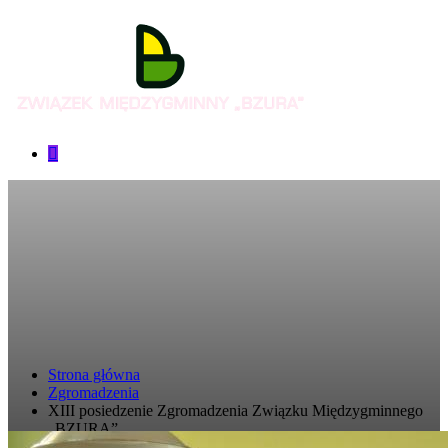
Strona główna
Zgromadzenia
XIII posiedzenie Zgromadzenia Związku Międzygminnego
„BZURA”