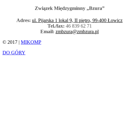
Związek Międzygminny „Bzura”
Adres:
ul. Pijarska 1 lokal 9, II piętro, 99-400 Łowicz
Tel./fax:
46 839 62 71
Email:
zmbzura@zmbzura.pl
© 2017 |
MIKOMP
DO GÓRY