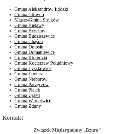
Gmina Aleksandrów Łódzki
Gmina Głowno
Miasto-Gmina Stryków
Gmina Bielawy
Gmina Brzeziny
Gmina Budziszewice
Gmina Chąśno
Gmina Dmosin
Gmina Domaniewice
Gmina Kiernozia
Gmina Kocierzew Południowy
Gmina Łyszkowice
Gmina Łowicz
Gmina Nieborów
Gmina Parzęczew
Gmina Piątek
Gmina Ujazd
Gmina Wartkowice
Gmina Zduny
Kontakt
Związek Międzygminny „Bzura”