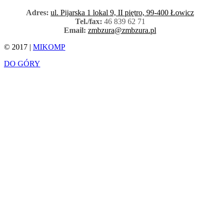
Adres:
ul. Pijarska 1 lokal 9, II piętro, 99-400 Łowicz
Tel./fax:
46 839 62 71
Email:
zmbzura@zmbzura.pl
© 2017 |
MIKOMP
DO GÓRY