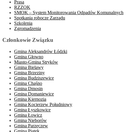
Prasa
RZZOK
SMOK – System Monitorowania Odpadów Komunalnych
Spotkania robocze Zarządu
Szkolenia
Zgromadzenia
Członkowie Związku
Gmina Aleksandrów Łódzki
Gmina Głowno
Miasto-Gmina Stryków
Gmina Bielawy
Gmina Brzeziny
Gmina Budziszewice
Gmina Chąśno
Gmina Dmosin
Gmina Domaniewice
Gmina Kiernozia
Gmina Kocierzew Południowy
Gmina Łyszkowice
Gmina Łowicz
Gmina Nieborów
Gmina Parzęczew
Gmina Piątek