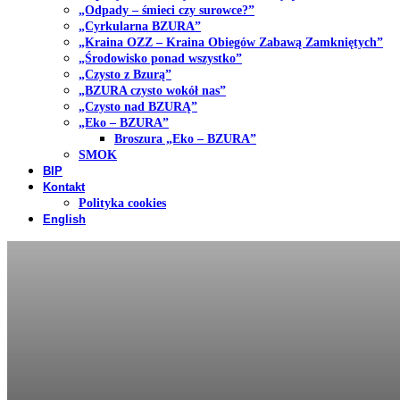
„Odpady – śmieci czy surowce?”
„Cyrkularna BZURA”
„Kraina OZZ – Kraina Obiegów Zabawą Zamkniętych”
„Środowisko ponad wszystko”
„Czysto z Bzurą”
„BZURA czysto wokół nas”
„Czysto nad BZURĄ”
„Eko – BZURA”
Broszura „Eko – BZURA”
SMOK
BIP
Kontakt
Polityka cookies
English