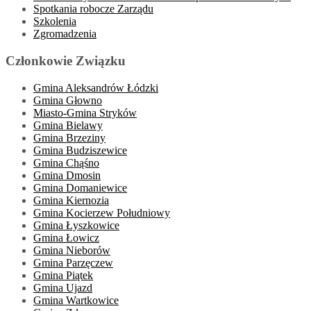
Spotkania robocze Zarządu
Szkolenia
Zgromadzenia
Członkowie Związku
Gmina Aleksandrów Łódzki
Gmina Głowno
Miasto-Gmina Stryków
Gmina Bielawy
Gmina Brzeziny
Gmina Budziszewice
Gmina Chąśno
Gmina Dmosin
Gmina Domaniewice
Gmina Kiernozia
Gmina Kocierzew Południowy
Gmina Łyszkowice
Gmina Łowicz
Gmina Nieborów
Gmina Parzęczew
Gmina Piątek
Gmina Ujazd
Gmina Wartkowice