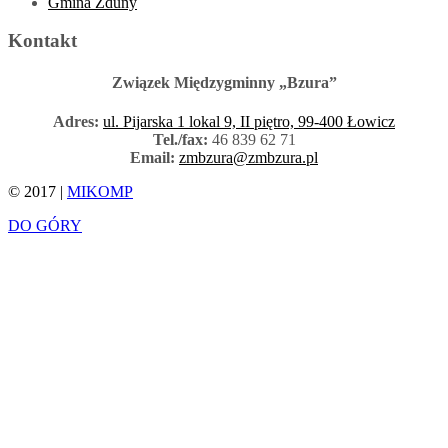
Gmina Zduny
Kontakt
Związek Międzygminny „Bzura”
Adres:
ul. Pijarska 1 lokal 9, II piętro, 99-400 Łowicz
Tel./fax:
46 839 62 71
Email:
zmbzura@zmbzura.pl
© 2017 |
MIKOMP
DO GÓRY